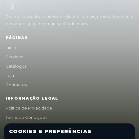
Criamos impacto através de soluções visuais, produção gráfica,
personalização e comunicação de marca.
PÁGINAS
Inicio
Serviços
Catálogos
Loja
Contactos
INFORMAÇÃO LEGAL
Política de Privacidade
Termos e Condições
Política de Cookies
COOKIES E PREFERÊNCIAS
Livro de Reclamações